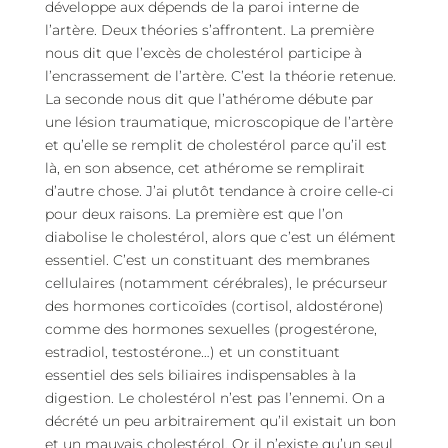
développe aux dépends de la paroi interne de
l’artère. Deux théories s’affrontent. La première
nous dit que l’excès de cholestérol participe à
l’encrassement de l’artère. C’est la théorie retenue.
La seconde nous dit que l’athérome débute par
une lésion traumatique, microscopique de l’artère
et qu’elle se remplit de cholestérol parce qu’il est
là, en son absence, cet athérome se remplirait
d’autre chose. J’ai plutôt tendance à croire celle-ci
pour deux raisons. La première est que l’on
diabolise le cholestérol, alors que c’est un élément
essentiel. C’est un constituant des membranes
cellulaires (notamment cérébrales), le précurseur
des hormones corticoïdes (cortisol, aldostérone)
comme des hormones sexuelles (progestérone,
estradiol, testostérone…) et un constituant
essentiel des sels biliaires indispensables à la
digestion. Le cholestérol n’est pas l’ennemi. On a
décrété un peu arbitrairement qu’il existait un bon
et un mauvais cholestérol. Or il n’existe qu’un seul